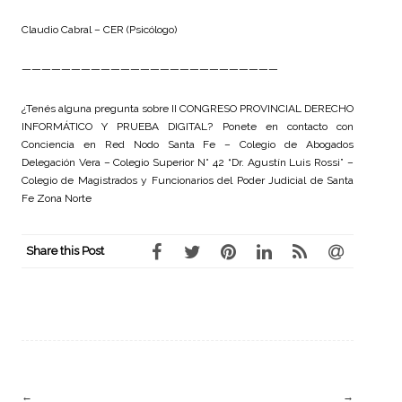
Claudio Cabral – CER (Psicólogo)
——————————————————————————
¿Tenés alguna pregunta sobre II CONGRESO PROVINCIAL DERECHO
INFORMÁTICO Y PRUEBA DIGITAL? Ponete en contacto con
Conciencia en Red Nodo Santa Fe – Colegio de Abogados
Delegación Vera – Colegio Superior N° 42 “Dr. Agustín Luis Rossi” –
Colegio de Magistrados y Funcionarios del Poder Judicial de Santa
Fe Zona Norte
Share this Post
Post
←
→