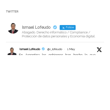
navigation
TWITTER
Ismael Lofeudo
Follow
Abogado. Derecho informático / Compliance /
Protección de datos personales y Economía digital.
Ismael Lofeudo
@i_lofeudo
·
1 May
En Argentina los gobiernos han hecho lo que
quisieron con los datos de los ciudadanos, y el desmanejo
sigue sucediendo.
Necesitamos YA una nueva ley de protección de datos
personales, y dotar a la AAIP de presupuesto y personal
para llevar adelante sus funciones.
"El Estado no
6
10
Twitter