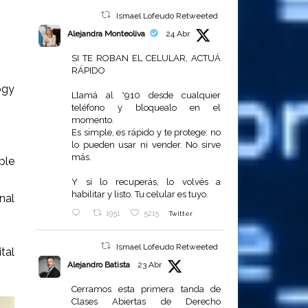
Ismael Lofeudo Retweeted
Alejandra Monteoliva
24 Abr
SI TE ROBAN EL CELULAR, ACTUÁ
RÁPIDO
ogy
Llamá al *910 desde cualquier
teléfono y bloquealo en el
momento.
Es simple, es rápido y te protege: no
lo pueden usar ni vender. No sirve
más.
ple
Y si lo recuperás, lo volvés a
habilitar y listo. Tu celular es tuyo.
nal
1951
5215
Twitter
Ismael Lofeudo Retweeted
tal
Alejandro Batista
23 Abr
Cerramos esta primera tanda de
Clases Abiertas de Derecho