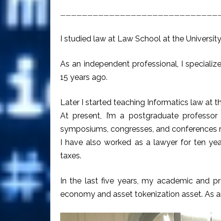
—————————————————————————————
I studied law at Law School at the University
As an independent professional, I special
15 years ago.
Later I started teaching Informatics law at t
At present, I’m a postgraduate professor 
symposiums, congresses, and conferences r
I have also worked as a lawyer for ten ye
taxes.
In the last five years, my academic and pr
economy and asset tokenization asset. As an 