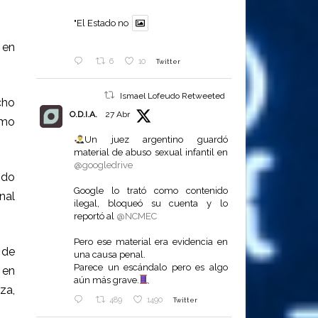
"El Estado no
 en
6
10
Twitter
Ismael Lofeudo Retweeted
cho
O.D.I.A.
27 Abr
omo
Un juez argentino guardó
material de abuso sexual infantil en
@googledrive
ido
Google lo trató como contenido
nal
ilegal, bloqueó su cuenta y lo
reportó al
@NCMEC
Pero ese material era evidencia en
 de
una causa penal.
Parece un escándalo pero es algo
 en
aún más grave.
za,
489
1490
Twitter