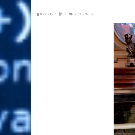
Ilofeudo
/
/
SECCIONES