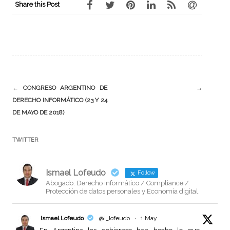
Share this Post
Post
←
CONGRESO ARGENTINO DE
→
DERECHO INFORMÁTICO (23 Y 24
navigation
DE MAYO DE 2018)
TWITTER
Ismael Lofeudo
Follow
Abogado. Derecho informático / Compliance /
Protección de datos personales y Economía digital.
Ismael Lofeudo
@i_lofeudo
·
1 May