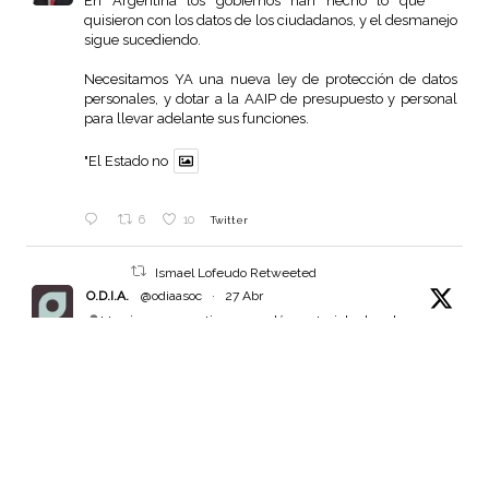
En Argentina los gobiernos han hecho lo que
quisieron con los datos de los ciudadanos, y el desmanejo
sigue sucediendo.
Necesitamos YA una nueva ley de protección de datos
personales, y dotar a la AAIP de presupuesto y personal
para llevar adelante sus funciones.
"El Estado no
6
10
Twitter
Ismael Lofeudo Retweeted
O.D.I.A.
@odiaasoc
·
27 Abr
Un juez argentino guardó material de abuso
sexual infantil en
@googledrive
Google lo trató como contenido ilegal, bloqueó su cuenta
y lo reportó al
@NCMEC
Pero ese material era evidencia en una causa penal.
Parece un escándalo pero es algo aún más grave.
489
1490